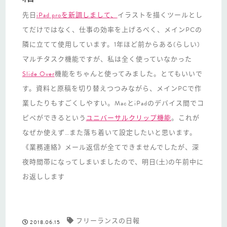
先日
iPad proを新調しまして、
イラストを描くツールとし
てだけではなく、仕事の効率を上げるべく、メインPCの
隣に立てて使用しています。1年ほど前からある(らしい)
マルチタスク機能ですが、私は全く使っていなかった
Slide Over
機能をちゃんと使ってみました。とてもいいで
す。資料と原稿を切り替えつつみながら、メインPCで作
業したりもすごくしやすい。
MacとiPadのデバイス間でコ
ピペができるという
ユニバーサルクリップ機能
。これが
なぜか使えず…また落ち着いて設定したいと思います。
《業務連絡》メール返信が全てできませんでしたが、深
夜時間帯になってしまいましたので、明日(土)の午前中に
お返しします
フリーランスの日報
2018.06.15