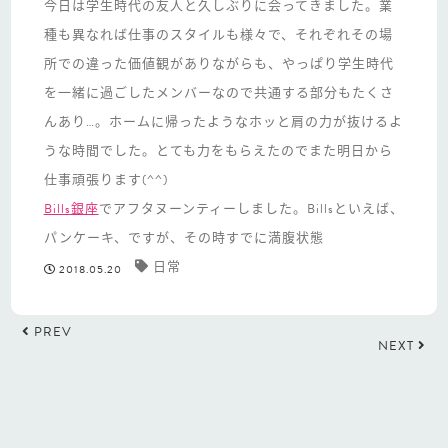
今日は学生時代の友人と久しぶりに会ってきました。業
種も異なれば仕事のスタイルも様々で、それぞれその場
所での違った価値観がありながらも、やっぱり学生時代
を一緒に過ごしたメンバーなので共通する部分もたくさ
んあり…。ホームに帰ったようなホッと肩の力が抜けるよ
うな時間でした。とても力をもらえたのでまた明日から
仕事頑張ります(^^)
Bills銀座
でアフタヌーンティーしました。Billsといえば、
パンケーキ、ですが、その時すでに満腹状態
日常
2018.05.20
PREV
NEXT