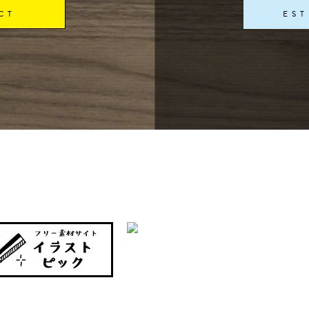
CT
ES