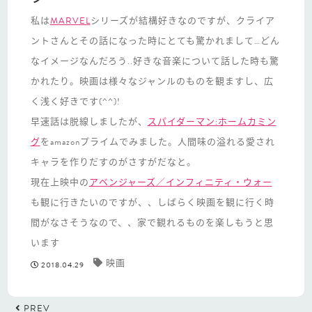
私は
MARVEL
シリーズが結構好きなのですが、クライア
ントさんとその話になった時にとても驚かれまして…どん
なイメージなんだろう..好きな音楽について話した時も驚
かれたり。映画は様々なジャンルのものを観ますし、広
く浅く好きです(^^)!
早速話は脱線しましたが、
スパイダーマン:ホームカミン
グ
をamazonプライムでみました。人間味の溢れる愛され
キャラを作りだすのがさすがだなと。
現在上映中の
アベンジャーズ／インフィニティ・ウォー
も観に行きたいのですが、、しばらく映画を観に行く時
間がなさそうなので、、家で観れるものを楽しもうと思
います
映画
2018.04.29
PREV